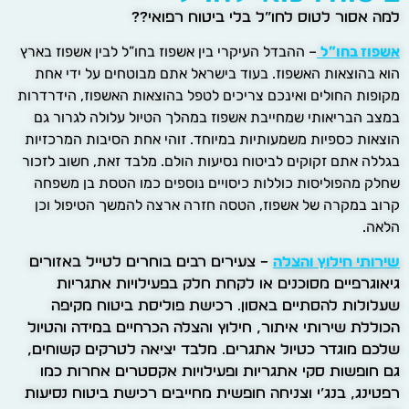
למה אסור לטוס לחו”ל בלי ביטוח רפואי??
אשפוז בחו”ל
– ההבדל העיקרי בין אשפוז בחו”ל לבין אשפוז בארץ
הוא בהוצאות האשפוז. בעוד בישראל אתם מבוטחים על ידי אחת
מקופות החולים ואינכם צריכים לטפל בהוצאות האשפוז, הידרדרות
במצב הבריאותי שמחייבת אשפוז במהלך הטיול עלולה לגרור גם
הוצאות כספיות משמעותיות במיוחד. זוהי אחת הסיבות המרכזיות
בגללה אתם זקוקים לביטוח נסיעות הולם. מלבד זאת, חשוב לזכור
שחלק מהפוליסות כוללות כיסויים נוספים כמו הטסת בן משפחה
קרוב במקרה של אשפוז, הטסה חזרה ארצה להמשך הטיפול וכן
הלאה.
שירותי חילוץ והצלה
– צעירים רבים בוחרים לטייל באזורים
גיאוגרפיים מסוכנים או לקחת חלק בפעילויות אתגריות
שעלולות להסתיים באסון. רכישת פוליסת ביטוח מקיפה
הכוללת שירותי איתור, חילוץ והצלה הכרחיים במידה והטיול
שלכם מוגדר כטיול אתגרים. מלבד יציאה לטרקים קשוחים,
גם חופשות סקי אתגריות ופעילויות אקסטרים אחרות כמו
רפטינג, בנג’י וצניחה חופשית מחייבים רכישת ביטוח נסיעות