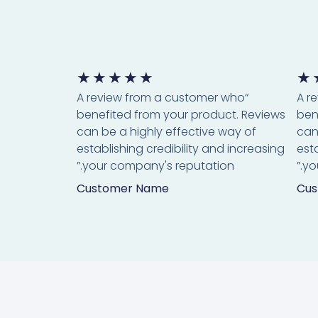
★
★
★
★
★
★
“A review from a customer who
“A 
benefited from your product. Reviews
ben
can be a highly effective way of
can
establishing credibility and increasing
est
your company's reputation.”
yo
Customer Name
Cus