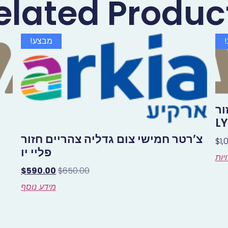
elated Produc
מבצע!
ור
צ’רטר חמישי צום גדליה צהריים חזור
$
1,
פליי יו
יות
$
590.00
$
650.00
מידע נוסף