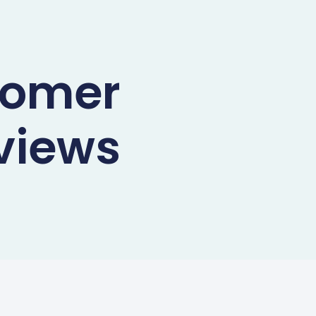
tomer
views