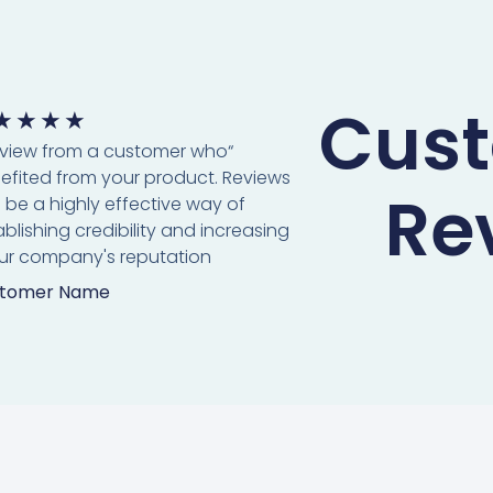
Cus
★
★
★
★
review from a customer who
efited from your product. Reviews
Re
 be a highly effective way of
ablishing credibility and increasing
ur company's reputation.”
tomer Name