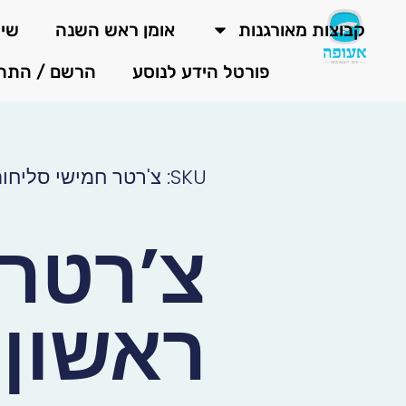
קבוצות מאורגנות
אומן ראש השנה
שיר
פורטל הידע לנוסע
הרשם / התח
SKU: צ'רטר חמישי סליחות צהריים הלוך פליי יו
צ’רטר
ראשון 