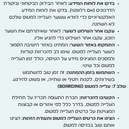
בדקו את לוחות המידע:
לאחר הבידוק הביטחוני וביקורת
הדרכונים (אם רלוונטי), בדקו את לוחות המידע
האלקטרוניים כדי לוודא ששער העלייה למטוס שלכם
לא השתנה.
עקבו אחר השילוט לשער:
לאחר שאיתרתם את השער
הנכון, עקבו אחר השילוט כדי להגיע אליו.
התמקמו באזור השער:
המתינו באזור הישיבה הסמוך
לשער העלייה למטוס. שימו לב להכרזות קוליות
ולמסכים המציגים מידע על הטיסה, כולל זמן העלייה
למטוס וכל שינוי.
השתמשו בזמן ההמתנה:
זה זמן טוב להשתמש
בשירותים, לקנות חטיף או שתייה, או פשוט להירגע.
שלב 7: עלייה למטוס (Boarding)
הקשיבו להכרזות:
חברת התעופה תכריז על תחילת
העלייה למטוס, בדרך כלל לפי אזורים או קבוצות
המצוינות על כרטיס העלייה למטוס.
הציגו את כרטיס העלייה למטוס ותעודת הזהות:
הציגו
אותם שוב בכניסה למטוס.