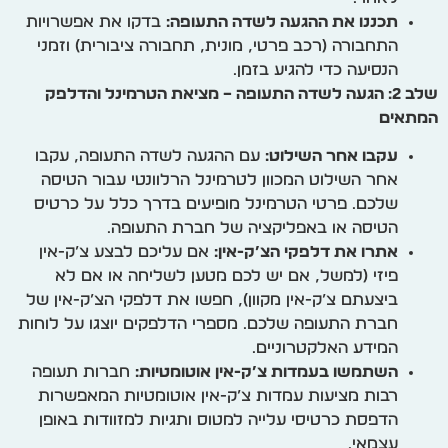
תכננו את ההגעה לשדה התעופה:
בדקו את אפשרויות
התחבורה (רכב פרטי, מונית, תחבורה ציבורית) וזמני
הנסיעה כדי להגיע בזמן.
שלב 2: הגעה לשדה התעופה – מציאת הטרמינל והדלפק
המתאים
עקבו אחר השילוט:
עם ההגעה לשדה התעופה, עקבו
אחר השילוט המכוון לטרמינל הרלוונטי עבור הטיסה
שלכם. פרטי הטרמינל מופיעים בדרך כלל על כרטיס
הטיסה או באפליקציה של חברת התעופה.
אתרו את דלפקי הצ’ק-אין:
אם עליכם לבצע צ’ק-אין
פיזי (למשל, אם יש לכם מטען לשליחה או אם לא
ביצעתם צ’ק-אין מקוון), חפשו את דלפקי הצ’ק-אין של
חברת התעופה שלכם. מספרי הדלפקים יוצגו על לוחות
המידע האלקטרוניים.
השתמשו בעמדות צ’ק-אין אוטומטיות:
חברות תעופה
רבות מציעות עמדות צ’ק-אין אוטומטיות המאפשרות
הדפסת כרטיסי עלייה למטוס ותגיות למזוודות באופן
עצמאי.