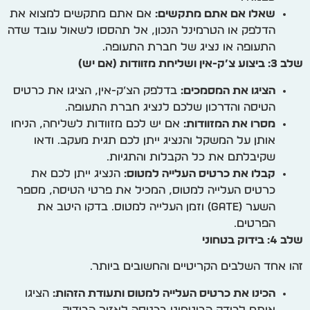
שאלו אם אתם מתקשים:
אם אתם מתקשים למצוא את
הדלפק או הטרמינל הנכון, אל תהססו לשאול עובד שדה
התעופה או נציג של חברת התעופה.
שלב 3: ביצוע צ’ק-אין ושליחת מזוודות (אם יש)
הציגו את המסמכים:
בדלפק הצ’ק-אין, הציגו את כרטיס
הטיסה והדרכון שלכם לנציג חברת התעופה.
מסרו את המזוודות:
אם יש לכם מזוודות לשליחה, הניחו
אותן על המשקל והנציג ייתן לכם תגית מעקב. ודאו
שקיבלתם את כל הקבלות והתגיות.
קבלו את כרטיס העלייה למטוס:
הנציג ייתן לכם את
כרטיס העלייה למטוס, המכיל את פרטי הטיסה, מספר
השער (Gate) וזמן העלייה למטוס. בדקו היטב את
הפרטים.
שלב 4: בידוק בטחוני
זהו אחד השלבים הקריטיים והחשובים ביותר.
הכינו את כרטיס העלייה למטוס ותעודת הזהות:
הציגו
אותם לבודק הביטחוני בכניסה לאזור הבידוק.