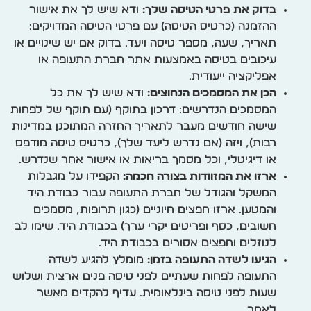
בדוק את פרטי הטיסה שלך:
ודא שיש לך את אישור
ההזמנה (כרטיס הטיסה) עם פרטי הטיסה המדויקים:
תאריך, שעה, מספר טיסה ויעד. בדוק אם יש שינויים או
עיכובים בטיסה באמצעות אתר חברת התעופה או
אפליקציה ייעודית.
הכן את המסמכים הנחוצים:
ודא שיש לך את כל
המסמכים הנדרשים: דרכון בתוקף (עם תוקף של לפחות
שישה חודשים מעבר לתאריך החזרה המתוכנן במדינות
רבות), ויזה (אם נדרש ליעד שלך), כרטיס טיסה מודפס
או דיגיטלי, וכל מסמך בריאות או אישור אחר שנדרש.
ארזו את המזוודות בצורה חכמה:
הקפידו על מגבלות
המשקל והגודל של חברת התעופה עבור כבודת היד
והמטען. ארזו חפצים חיוניים (כגון תרופות, מסמכים
חשובים, כסף ופריטים יקרי ערך) בכבודת היד. שימו לב
לנוזלים וחפצים אסורים בכבודת היד.
הגיעו לשדה התעופה בזמן:
מומלץ להגיע לשדה
התעופה לפחות שעתיים לפני טיסה פנים ארצית ושלוש
שעות לפני טיסה בינלאומית. עדיף להקדים מאשר
לאחר.