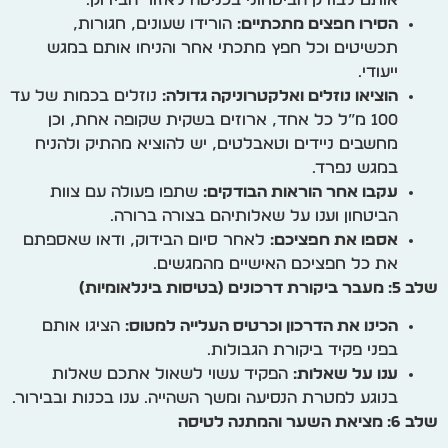
הסירו חפצים מתכתיים:
הורידו שעונים, חגורות,
תכשיטים וכל חפץ מתכתי אחר והניחו אותם במגש
ייעודי.
הוציאו נוזלים ואלקטרוניקה גדולה:
נוזלים בכמות של עד
100 מ”ל כל אחד, ארוזים בשקית שקופה אחת, וכן
מחשבים ניידים וטאבלטים, יש להוציא מהתיק ולהניח
במגש נפרד.
עקבו אחר הוראות הבודקים:
שתפו פעולה עם צוות
הביטחון וענו על שאלותיהם בצורה ברורה.
אספו את חפציכם:
לאחר סיום הבידוק, ודאו שאספתם
את כל חפציכם האישיים מהמגשים.
שלב 5: מעבר ביקורת דרכונים (בטיסות בינלאומיות)
הכינו את הדרכון וכרטיס העלייה למטוס:
הציגו אותם
בפני פקיד ביקורת הגבולות.
ענו על שאלות:
הפקיד עשוי לשאול אתכם שאלות
בנוגע למטרת הנסיעה ומשך השהייה. ענו בכנות ובבירור.
שלב 6: מציאת השער והמתנה לטיסה