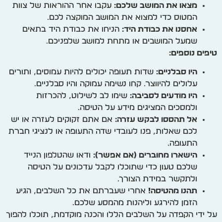
מצאו את המושב שלכם:
עקבו אחר ההוראות של צוות
המטוס כדי למצוא את המושב המוקצה לכם.
אחסנו את כבודת היד:
הניחו את כבודת היד בתאים
שמעל המושבים או מתחת למושב שלפניכם.
טיפים נוספים:
היו סבלניים:
שדות תעופה יכולים להיות עמוסים, ותורים
עלולים להיווצר. קחו נשימה עמוקה והיו סבלניים.
היו מודעים לסביבה:
שימו לב לשילוט, להכרזות
ולמסכים המציגים מידע על הטיסה.
אל תהססו לבקש עזרה:
אם אתם זקוקים לעזרה או יש
לכם שאלות, פנו לעובדי שדה התעופה או לנציגי חברת
התעופה.
הישארו מחוברים (אם אפשר):
ודאו שהטלפון הנייד
שלכם טעון כדי שתוכלו לקבל עדכונים על הטיסה
ולתקשר במידת הצורך.
תהנו מהטיסה!
אחרי שעברתם את כל השלבים, הגיע
הזמן להירגע וליהנות מהמסע שלכם.
על ידי הקפדה על השלבים הללו והכנה מוקדמת, תוכלו להפוך