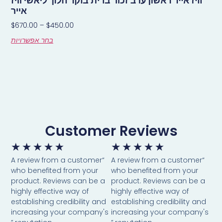
וויז אייר ראשון ערב זכור ברית בוקר הלוך ליאשי וויז
אייר
$
670.00
–
$
450.00
בחר אפשרויות
Customer Reviews
★
★
★
★
★
★
★
★
★
★
“A review from a customer
“A review from a customer
who benefited from your
who benefited from your
product. Reviews can be a
product. Reviews can be a
highly effective way of
highly effective way of
establishing credibility and
establishing credibility and
increasing your company's
increasing your company's