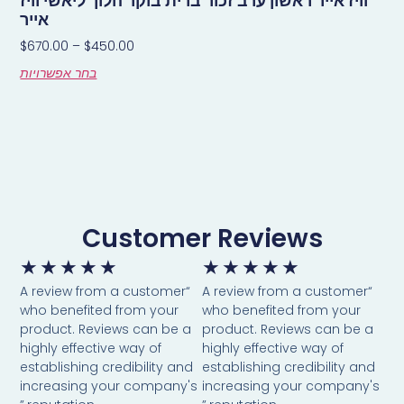
וויז אייר ראשון ערב זכור ברית בוקר הלוך ליאשי וויז
אייר
$
670.00
–
$
450.00
בחר אפשרויות
Customer Reviews
★
★
★
★
★
★
★
★
★
★
“A review from a customer
“A review from a customer
who benefited from your
who benefited from your
product. Reviews can be a
product. Reviews can be a
highly effective way of
highly effective way of
establishing credibility and
establishing credibility and
increasing your company's
increasing your company's