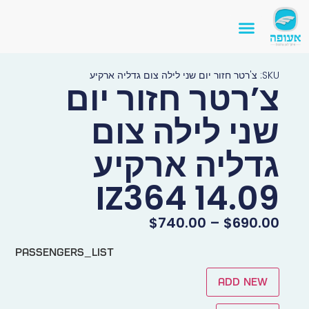
SKU: צ'רטר חזור יום שני לילה צום גדליה ארקיע
צ’רטר חזור יום
שני לילה צום
גדליה ארקיע
IZ364 14.09
$
740.00
–
$
690.00
passengers_list
Add new